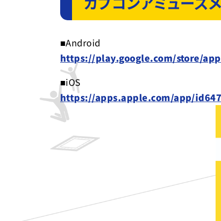
カプコンアミューズ
■Android
https://play.google.com/store/ap
■iOS
https://apps.apple.com/app/id64