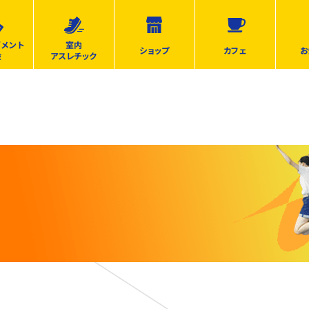
ズメント
室内
ショップ
カフェ
お
設
アスレチック