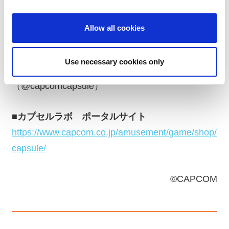
i
o
※イベントは予告なく変更・中止となる場合がご
Allow all cookies
n
ざいます。予めご了承ください
【X(旧Twitter)アカウント】：
Use necessary cookies only
https://x.com/capcomcapsule
（@capcomcapsule）
■カプセルラボ ポータルサイト
https://www.capcom.co.jp/amusement/game/shop/
capsule/
©CAPCOM