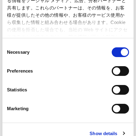
る情報をソーシャル メディア、広告、分析パートナーと
共有します。これらのパートナーは、その情報を、お客
【開催期間】：2025年1月17日（金）～2025年2
様が提供したその他の情報や、お客様のサービス使用か
月16日（日）
ら収集した情報と組み合わせる場合があります。Cookie
【内容】：「カプセルラボ」X(旧Twitter)アカウン
の使用を拒否した場合でも、当社の Web サイトにアクセ
ト（
@capcomcapsule
）をフォローし、対象ポス
スすることはできますが、一部の機能が正しく動作しな
い可能性があります。
トをRPした方の中から抽選で1名様に、お好きな
C
Necessary
o
カプセルトイを無料で10回連続回していただける
n
キャンペーンを開催いたします。
s
Preferences
※店内にある1回400円以内のカプセルトイが対象
e
n
となります
t
Statistics
※不良品以外の返金・交換は受け付けておりませ
S
んので、予めご了承ください
e
Marketing
l
※2025年2
月17
日(月)以降に抽選を行い、当選さ
e
れたお客様にのみX(旧Twitter)上のダイレクトメー
c
ルでご連絡を差し上げます
Show details
t