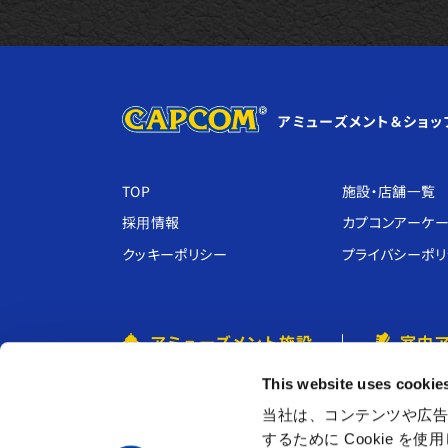
アミューズメント＆ショッ
TOP
施設・店舗⼀覧
採⽤情報
カプコンアーケー
クッキーポリシー
プライバシーポリ
アミューズメント施設
室内
プラサカプコン ・ その他
クレイジーバ
This website uses cookie
MIRAINO
あそび王国ぴ
当社は、コンテンツや広告
するために Cookie 
CAPCOMIX
Kids BANeT