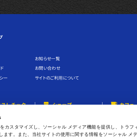
プ
お知らせ⼀覧
ド
お問い合わせ
シー
サイトのご利⽤について
アスレチック
ショップ
カフェ
ネット
カプコンストア
カプコンカフェ
s
ぃかぁぶぅ
キャラカプ
をカスタマイズし、ソーシャル メディア機能を提供し、トラフ
を使用します。また、当社サイトの使用に関する情報をソーシャル メ
カプセルラボ