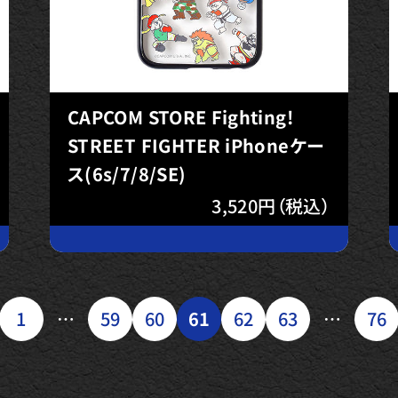
CAPCOM STORE Fighting!
STREET FIGHTER iPhoneケー
ス(6s/7/8/SE)
3,520円（税込）
1
…
59
60
61
62
63
…
76