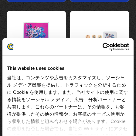
This website uses cookies
ALL CAPCOM –
ALL CAPCOM –
当社は、コンテンツや広告をカスタマイズし、ソーシャ
Artworks by 実田千聖
Artworks by 実田千聖
ル メディア機能を提供し、トラフィックを分析するため
アクリル色紙
クッキー缶
に Cookie を使用します。また、当社サイトの使用に関す
1,980円（税込）
2,420円（税込）
る情報をソーシャル メディア、広告、分析パートナーと
共有します。これらのパートナーは、その情報を、お客
様が提供したその他の情報や、お客様のサービス使用か
ら収集した情報と組み合わせる場合があります。Cookie
の使用を拒否した場合でも、当社の Web サイトにアクセ
スすることはできますが、一部の機能が正しく動作しな