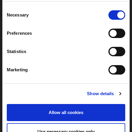
い可能性があります。
C
Necessary
o
n
s
Preferences
e
n
Devil May Cry 5
Devil May Cry 5
t
Statistics
Metallic Collection パブ
Metallic Collection メタ
ミラー
リックアクリルスタンド
S
e
5,500円（税込）
990円（税込）
Marketing
l
全3種
e
c
Show details
t
i
o
Allow all cookies
n
Use necessary cookies only