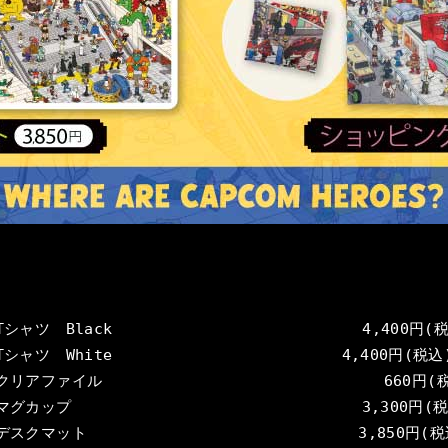
１．WHERE ARE CAPCOM HEROES？ Tシャツ　Black　　 　　 		   　  
？ Tシャツ　White　　　 　　 　　           4,400円(税込
３．WHERE ARE CAPCOM HEROES？ クリアファイル    　	        　       
 マグカップ                               3,300円(
 デスクマット                             3,850円(