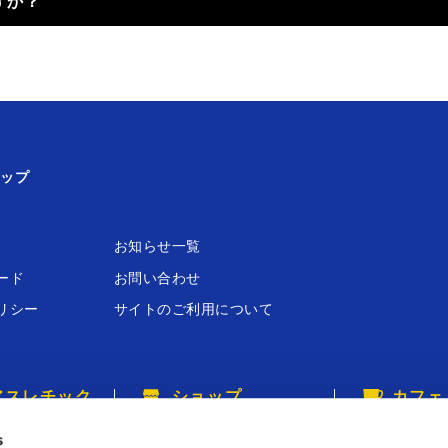
すか？
ップ
お知らせ⼀覧
ード
お問い合わせ
リシー
サイトのご利⽤について
アスレチック
ショップ
カフェ
ネット
カプコンストア
カプコンカフ
s