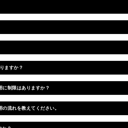
ンジャロード
小学生以上、体重120㎏
小学生以上、身長110㎝
小学生未満
ありますか？
施設利用に制限はありますか？
施設利用の流れを教えてください。