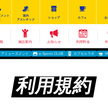
ズメント
室内
ショップ
カフェ
お
設
アスレチック
報
施設案内
お知らせ
利用料金
アミューズメント
e-Sports CLUB
カプセルラボ
V
利用規約