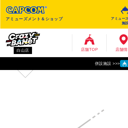
アミューズメント＆ショップ
アミュー
施
店舗TOP
店舗情
白山店
併設施設 >>>