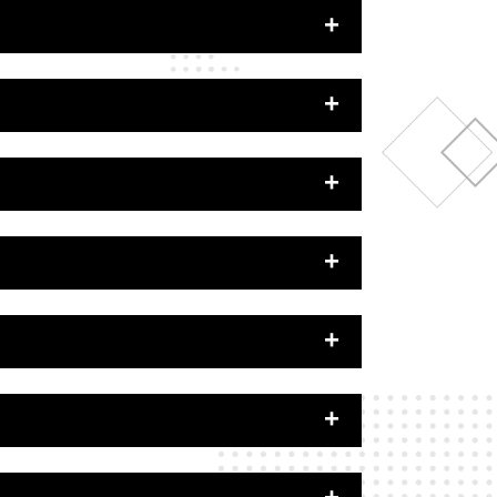
まで
以上、体重120kgまで